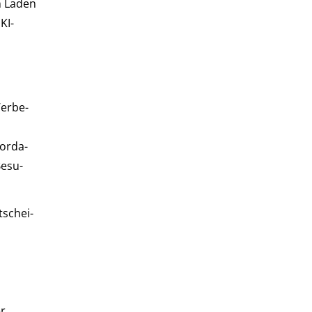
en Laden
KI-
er­be­
or­da­
e­su­
­schei­
er