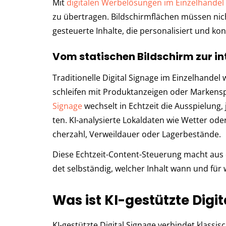
Mit
digitalen Werbelösungen im Einzelhandel
zu übertragen. Bildschirmflächen müssen nich
gesteuerte Inhalte, die personalisiert und kon
Vom statischen Bildschirm zur i
Tra­di­tio­nel­le Digital Signage im Einzelhandel
schlei­fen mit Produkt­an­zei­gen oder Mar­ken­spo
Signage
wech­selt in Echt­zeit die Aus­spie­lung
ten. KI-ana­ly­sier­te Lokaldaten wie Wet­ter ode
cher­zahl, Ver­weil­dau­er oder Lager­be­stän­de.
Diese Echtzeit-Content-Steuerung macht aus dem 
det selb­stän­dig, wel­cher Inhalt wann und für 
Was ist KI-gestützte Digi
KI-gestützte Digital Signage ver­bin­det klas­si­s