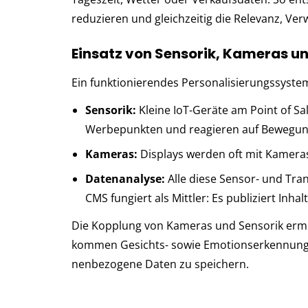
reduzieren und gleichzeitig die Relevanz, Ver
Einsatz von Sensorik, Kameras u
Ein funk­tio­nie­ren­des Per­so­na­li­sie­rungs­sys
Sensorik:
Klei­ne IoT-Geräte am Point of Sale
Wer­be­punk­ten und reagieren auf Be­we­gu
Ka­me­ras:
Dis­plays wer­den oft mit Ka­me­ras
Datenanalyse:
Al­le die­se Sen­sor- und Trans­
CMS fun­giert als Mitt­ler: Es pu­bli­ziert In­
Die Kopplung von Kameras und Sensorik ermö
kommen Gesichts- sowie Emotionserkennung zum 
nen­be­zo­ge­ne Da­ten zu spei­chern.