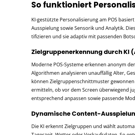
So funktioniert Personal
KI-gestützte Personalisierung am POS basier
Ausspielung sowie Sensorik und Analytik. Dies
ti­fi­zie­ren und sie ad­ap­tiv mit pas­sen­den Bot
Zielgruppenerkennung durch KI (A
Moderne POS-Systeme erkennen anonym demog
Algorithmen analysieren unauffällig Alter, Ges
kön­nen Ziel­grup­pen­schnitt­muster ge­won­n
ermit­teln, ob vor dem Screen über­wie­gend ju
entsprechend anpassen sowie passende Mode
Dynamische Content-Ausspielung
Die KI erkennt Zielgruppen und wählt automa
Tageszeit, Wetter oder Verkaufsdaten. So ents