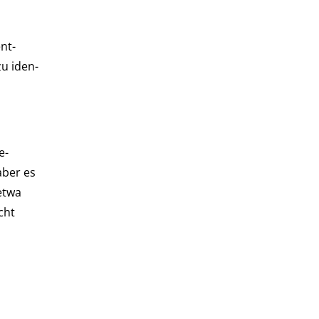
nt-
zu iden­
e-
aber es
etwa
cht