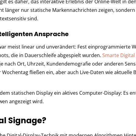
gilt es daher, das interaktive Erlebnis der Online-Welt in d
t länger nur statische Markennachrichten zeigen, sondern 
textsensitiv sind.
ntelligenten Ansprache
 war meist lin­ear und un­ver­än­dert: Fest ein­pro­gram­mier­te W
ts, die in Dau­er­schlei­fe ab­ge­spielt wur­den.
Smarte Digital
, je nach Ort, Uhr­zeit, Kun­den­demografie oder an­de­ren Sen­s
r Wo­chen­tag fließen ein, aber auch Live-Daten wie aktu­el­le B
sta­ti­schen Dis­play ein ak­ti­ves Com­pu­ter-Dis­play: Es ent
wen an­ge­zeigt wird.
tal Signage?
che Di­gi­tal-Dis­play-Tech­nik mit modernen Al­go­rith­men.Hin­t