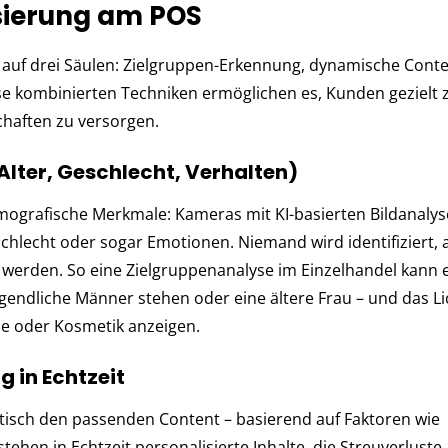
isierung am POS
t auf drei Säulen: Zielgruppen-Erkennung, dynamische Conte
e kom­bi­nierten Tech­niken ermöglichen es, Kun­den gezielt 
schaften zu ver­sor­gen.
lter, Geschlecht, Verhalten)
rafische Merkmale: Kameras mit KI-basierten Bildanalys
chlecht oder sogar Emotionen. Nie­mand wird iden­ti­fi­ziert, 
en wer­den. So eine Zielgruppenanalyse im Einzelhandel kann 
­gend­li­che Männer ste­hen oder eine ältere Frau – und das Li
 oder Kosmetik anzeigen.
 in Echtzeit
tisch den passenden Content – basierend auf Faktoren wie
tehen in Echtzeit personalisierte Inhalte, die Streuverluste