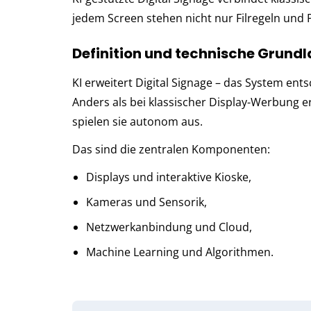
jedem Screen ste­hen nicht nur Fil­re­geln und Pl
Definition und technische Grund
KI er­wei­tert Digital Signage – das Sys­tem ent­sch
Anders als bei klas­si­scher Dis­play-Wer­bun
spielen sie autonom aus.
Das sind die zentralen Kom­po­nen­ten:
Displays und interaktive Kioske,
Kameras und Sensorik,
Netzwerkanbindung und Cloud,
Machine Learning und Algorithmen.