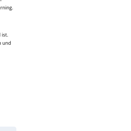
earning.
 ist.
h und