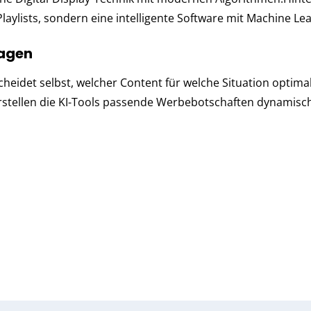
ay­lists, son­dern eine in­tel­li­gen­te Soft­ware mit Machine L
lagen
ei­det selbst, wel­cher Con­tent für wel­che Si­tua­ti­on op­ti­mal
g erstellen die KI-Tools passende Werbebotschaften dynamisc