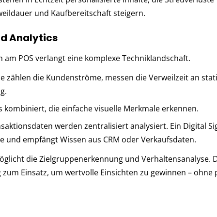
weildauer und Kaufbereitschaft steigern.
nd Analytics
­tem am POS ver­langt eine kom­ple­xe Tech­nik­land­schaft.
 zäh­len die Kun­den­strö­me, messen die Ver­weil­zeit an sta­ti
ng.
 kom­bi­niert, die ein­fache visuel­le Merk­ma­le erken­nen.
ak­ti­ons­da­ten wer­den zen­tra­li­siert ana­ly­siert. Ein Digi­tal 
hal­te und emp­fängt Wis­sen aus CRM oder Ver­kaufs­da­ten.
glicht die Zielgruppenerkennung und Verhaltensanalyse. 
Einsatz, um wert­vol­le Ein­sich­ten zu ge­win­nen – oh­ne p