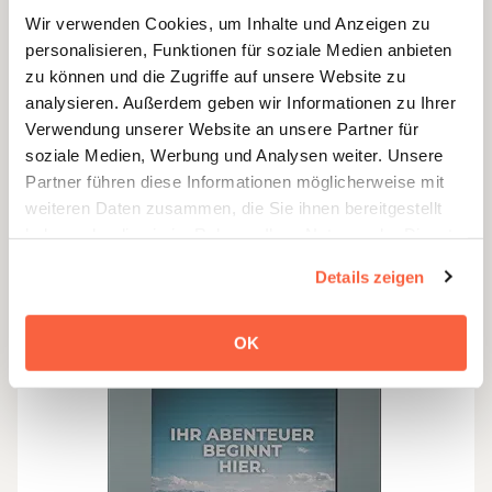
friendlyway Outdoor
Wir verwenden Cookies, um Inhalte und Anzeigen zu
Robuste Infostele für draußen
personalisieren, Funktionen für soziale Medien anbieten
zu können und die Zugriffe auf unsere Website zu
ab 12110.00 €
analysieren. Außerdem geben wir Informationen zu Ihrer
Verwendung unserer Website an unsere Partner für
JETZT BESTELLEN
soziale Medien, Werbung und Analysen weiter. Unsere
Partner führen diese Informationen möglicherweise mit
weiteren Daten zusammen, die Sie ihnen bereitgestellt
haben oder die sie im Rahmen Ihrer Nutzung der Dienste
gesammelt haben. Weitere Informationen zu Cookies
Details zeigen
erhalten Sie in unserer
Datenschutzerklärung
OK