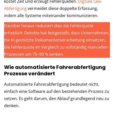
kostet Zeit und erzeugt Fehlerquellen.
Digitale Lkw-
Abfertigung
vermeidet diese doppelte Erfassung,
indem alle Systeme miteinander kommunizieren.
Darüber hinaus reduziert dies die Fehlerquote
erheblich: Deloitte hat festgestellt, dass Unternehmen,
die KI-gestützte Dokumentenverarbeitung einsetzen,
die Fehlerquote im Vergleich zu vollständig manuellen
Prozessen um 75–90 % senken.
Wie automatisierte Fahrerabfertigung
Prozesse verändert
Automatisierte Fahrerabfertigung bedeutet nicht,
einfach eine Software auf den bestehenden Prozess zu
setzen. Es geht darum, den Ablauf grundlegend neu zu
denken.