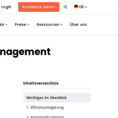
Login
Kostenlos testen
DE
als
Preise
Ressourcen
Über uns
management
Inhaltsverzeichnis
Wichtiges im Überblick
1. Effizienzsteigerung
2. Kostenreduzierung