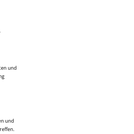
-
ten und
ng
en und
reffen.