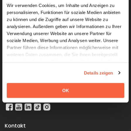
friendlyway Germany
Wir verwenden Cookies, um Inhalte und Anzeigen zu
personalisieren, Funktionen für soziale Medien anbieten
SaM Digital Solutions GmbH
zu können und die Zugriffe auf unsere Website zu
Römerstrasse 32
analysieren. Außerdem geben wir Informationen zu Ihrer
82205 Gilching, Germany
Verwendung unserer Website an unsere Partner für
soziale Medien, Werbung und Analysen weiter. Unsere
friendlyway USA
Partner führen diese Informationen möglicherweise mit
83 Morse Street, Building 6,
weiteren Daten zusammen, die Sie ihnen bereitgestellt
Norwood, MA 02062, United States
haben oder die sie im Rahmen Ihrer Nutzung der Dienste
gesammelt haben. Weitere Informationen zu Cookies
Details zeigen
friendlyway Polska
erhalten Sie in unserer
Datenschutzerklärung
Żelazna street 59 Warszawa,
OK
00-848, Poland
Kontakt