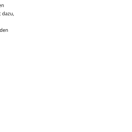
en
t dazu,
 den
1