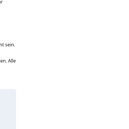
ür
t sein.
en. Alle