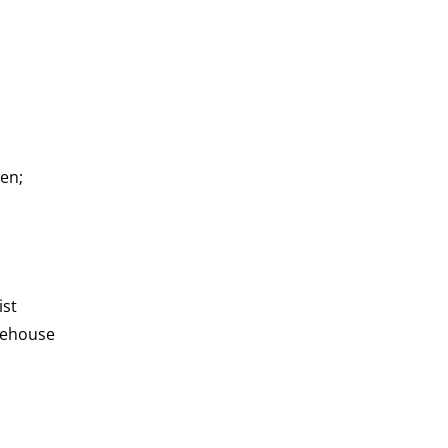
en;
ist
arehouse