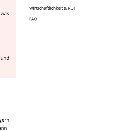
Wirtschaftlichkeit & ROI
 was
FAQ
z und
gern
ann