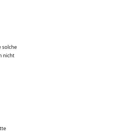
n
e solche
n nicht
tte