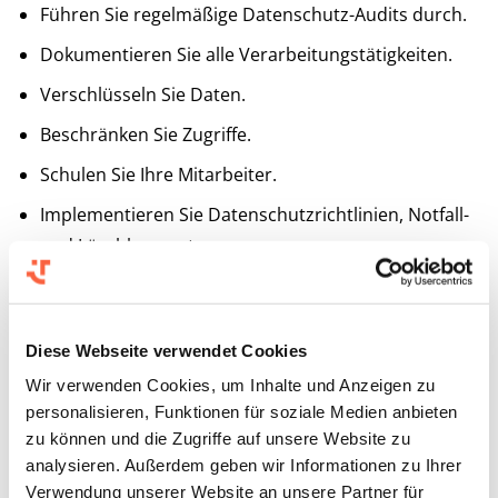
Führen Sie regelmäßige Datenschutz-Audits durch.
Dokumentieren Sie alle Verarbeitungstätigkeiten.
Verschlüsseln Sie Daten.
Beschränken Sie Zugriffe.
Schulen Sie Ihre Mitarbeiter.
Implementieren Sie Datenschutzrichtlinien, Notfall-
und Löschkonzepte.
Stellen Sie die Umsetzung der Betroffenenrechte
sicher.
Diese Webseite verwendet Cookies
Überwachen Sie die Prozesse kontinuierlich und
Wir verwenden Cookies, um Inhalte und Anzeigen zu
passen Sie sie bei Änderungen an.
personalisieren, Funktionen für soziale Medien anbieten
zu können und die Zugriffe auf unsere Website zu
Datenklassifizierung und
analysieren. Außerdem geben wir Informationen zu Ihrer
Zugriffskontrolle
Verwendung unserer Website an unsere Partner für