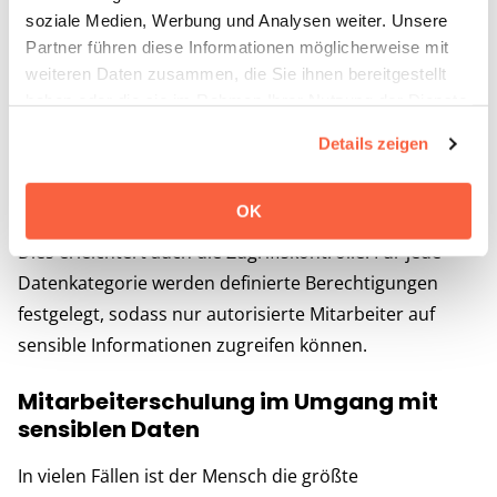
Ein zentraler Baustein des Datenschutzes ist die
soziale Medien, Werbung und Analysen weiter. Unsere
Partner führen diese Informationen möglicherweise mit
Datenklassifizierung. Unternehmen sollten ihre Daten
weiteren Daten zusammen, die Sie ihnen bereitgestellt
in
„öffentlich“
,
„intern“
,
„vertraulich“
und
„streng
haben oder die sie im Rahmen Ihrer Nutzung der Dienste
vertraulich“
einteilen. So werden besonders
gesammelt haben. Weitere Informationen zu Cookies
schutzwürdige Informationen mit den richtigen
Details zeigen
erhalten Sie in unserer
Datenschutzerklärung
Kontrollen versehen, und nur autorisierte Mitarbeiter
erhalten Zugriff.
OK
Dies erleichtert auch die Zugriffskontrolle: Für jede
Datenkategorie werden definierte Berechtigungen
festgelegt, sodass nur autorisierte Mitarbeiter auf
sensible Informationen zugreifen können.
Mitarbeiterschulung im Umgang mit
sensiblen Daten
In vielen Fällen ist der Mensch die größte