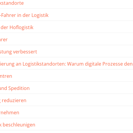
kstandorte
Fahrer in der Logistik
er Hoflogistik
hrer
tung verbessert
rierung an Logistikstandorten: Warum digitale Prozesse d
entren
und Spedition
 reduzieren
ternehmen
ik beschleunigen